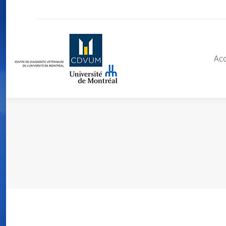
Acc
Acc