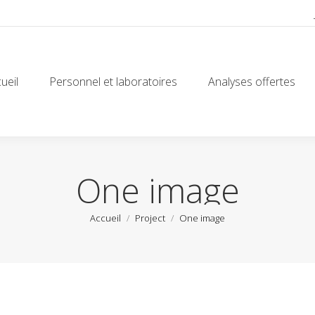
ueil
Personnel et laboratoires
Analyses offertes
ueil
Personnel et laboratoires
Analyses offertes
One image
Vous êtes ici :
Accueil
Project
One image