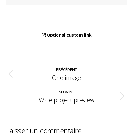
Optional custom link
Navigation
PRÉCÉDENT
de
Onglet
One image
précédent
commentaire
SUIVANT
Projets
Wide project preview
similaires
Laisser un commentaire