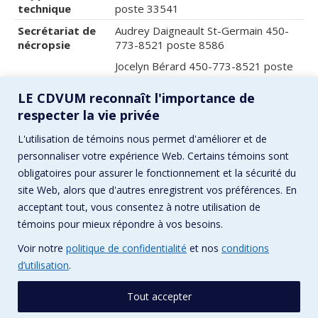
technique
poste 33541
Secrétariat de
Audrey Daigneault St-Germain 450-
nécropsie
773-8521 poste 8586
Jocelyn Bérard 450-773-8521 poste
8244
LE CDVUM reconnaît l'importance de
Service de
Nadine Messier,
450-773-8521
respecter la vie privée
facturation
poste 8444
Réception des
Consulter le plan
L'utilisation de témoins nous permet d'améliorer et de
échantillons
personnaliser votre expérience Web. Certains témoins sont
obligatoires pour assurer le fonctionnement et la sécurité du
site Web, alors que d'autres enregistrent vos préférences. En
acceptant tout, vous consentez à notre utilisation de
témoins pour mieux répondre à vos besoins.
Voir notre
politique de confidentialité
et nos
conditions
d’utilisation
.
Tout accepter