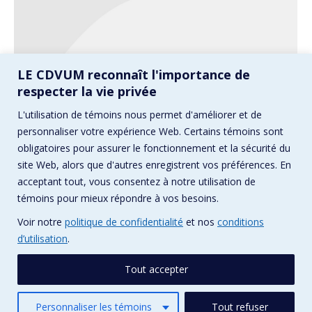
LE CDVUM reconnaît l'importance de
Slideshow & sidebar
respecter la vie privée
Commercial
,
Experimental
Par
pikadesign123
L'utilisation de témoins nous permet d'améliorer et de
1 décembre 2013
personnaliser votre expérience Web. Certains témoins sont
Quisque scelerisque, justo sed fermentum
obligatoires pour assurer le fonctionnement et la sécurité du
porttitor, ante urna vestibulum neque adipiscing
consequat velit at iaculis.
site Web, alors que d'autres enregistrent vos préférences. En
acceptant tout, vous consentez à notre utilisation de
témoins pour mieux répondre à vos besoins.
Voir notre
politique de confidentialité
et nos
conditions
d’utilisation
.
Tout accepter
Personnaliser les témoins
Tout refuser
© CDVUM / Conception :
Pika Design