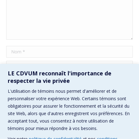
Nom *
E-mail *
LE CDVUM reconnaît l'importance de
Site Web
respecter la vie privée
L'utilisation de témoins nous permet d'améliorer et de
Enregistrez mon nom, mon e-mail et mon site Web dans ce
personnaliser votre expérience Web. Certains témoins sont
navigateur pour la prochaine fois que je commenterai.
obligatoires pour assurer le fonctionnement et la sécurité du
site Web, alors que d'autres enregistrent vos préférences. En
Poster commentaire
acceptant tout, vous consentez à notre utilisation de
témoins pour mieux répondre à vos besoins.
Voir notre
politique de confidentialité
et nos
conditions