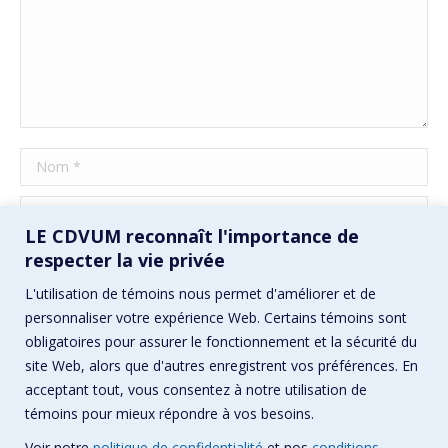
Nom *
E-mail *
LE CDVUM reconnaît l'importance de
Site Web
respecter la vie privée
L'utilisation de témoins nous permet d'améliorer et de
Enregistrez mon nom, mon e-mail et mon site Web dans ce
personnaliser votre expérience Web. Certains témoins sont
navigateur pour la prochaine fois que je commenterai.
obligatoires pour assurer le fonctionnement et la sécurité du
site Web, alors que d'autres enregistrent vos préférences. En
Poster commentaire
acceptant tout, vous consentez à notre utilisation de
témoins pour mieux répondre à vos besoins.
Voir notre
politique de confidentialité
et nos
conditions