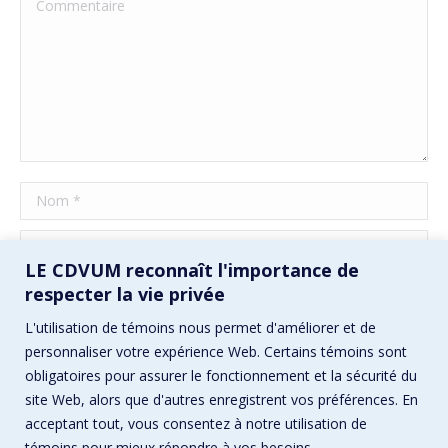
Commentaire
Nom *
E-mail *
LE CDVUM reconnaît l'importance de
Site Web
respecter la vie privée
L'utilisation de témoins nous permet d'améliorer et de
Enregistrez mon nom, mon e-mail et mon site Web dans ce
personnaliser votre expérience Web. Certains témoins sont
navigateur pour la prochaine fois que je commenterai.
obligatoires pour assurer le fonctionnement et la sécurité du
site Web, alors que d'autres enregistrent vos préférences. En
Poster commentaire
acceptant tout, vous consentez à notre utilisation de
témoins pour mieux répondre à vos besoins.