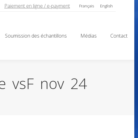
Paiement en ligne / e-payment
Français
English
Soumission des échantillons
Médias
Contact
Soumission des échantillons
Médias
Contact
e_vsF_nov_24