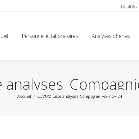
Intranet
ueil
Personnel et laboratoires
Analyses offertes
ueil
Personnel et laboratoires
Analyses offertes
 analyses_Compagni
Vous êtes ici :
Accueil
CDVUM_Liste analyses_Compagnie_vsF_nov_24