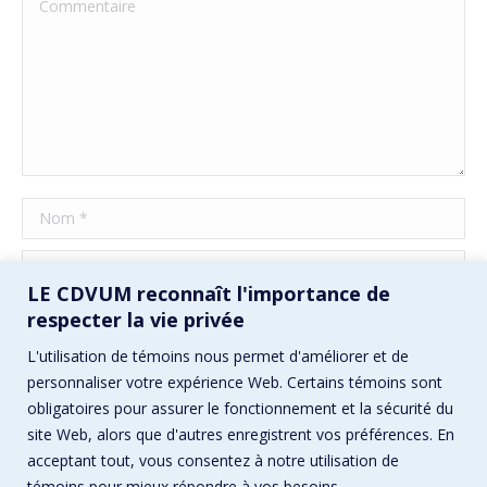
Commentaire
Nom *
E-mail *
LE CDVUM reconnaît l'importance de
Site Web
respecter la vie privée
L'utilisation de témoins nous permet d'améliorer et de
Enregistrez mon nom, mon e-mail et mon site Web dans ce
personnaliser votre expérience Web. Certains témoins sont
navigateur pour la prochaine fois que je commenterai.
obligatoires pour assurer le fonctionnement et la sécurité du
site Web, alors que d'autres enregistrent vos préférences. En
Poster commentaire
acceptant tout, vous consentez à notre utilisation de
témoins pour mieux répondre à vos besoins.