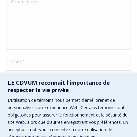
Commentaire
Nom *
E-mail *
LE CDVUM reconnaît l'importance de
Site Web
respecter la vie privée
L'utilisation de témoins nous permet d'améliorer et de
Enregistrez mon nom, mon e-mail et mon site Web dans ce
personnaliser votre expérience Web. Certains témoins sont
navigateur pour la prochaine fois que je commenterai.
obligatoires pour assurer le fonctionnement et la sécurité du
site Web, alors que d'autres enregistrent vos préférences. En
Poster commentaire
acceptant tout, vous consentez à notre utilisation de
témoins pour mieux répondre à vos besoins.